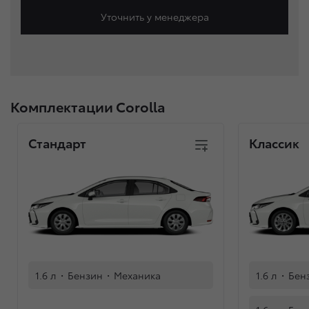
Уточнить у менеджера
Комплектации Corolla
Стандарт
Классик
1.6 л
·
Бензин
·
Механика
1.6 л
·
Бен