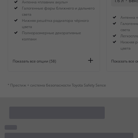
1.6 л
·
Бен
Антенна «плавник акулы»
Галогенные фары ближнего и дальнего
света
Антенна 
Нижняя решётка радиатора чёрного
Галогенн
цвета
света
Полноразмерные декоративные
Легкоспл
колпаки
Нижняя р
цвета
Показать все опции (58)
Показать все о
* Престиж + система безопасности Toyota Safety Sence