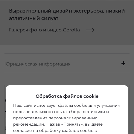
Выразительный дизайн экстерьера, низкий
атлетичный силуэт
Галерея фото и видео Corolla
Юридическая информация
Обработка файлов cookie
Обзор Toyota Corolla –
Наш сайт использует файлы cookie для улучшения
легенда снова в топе
пользовательского опыта, сбора статистики и
предоставления персонализированных
Toyota Corolla – настоящий фаворит японского
рекомендаций. Нажав «Принять», вы даете
бренда, который 56 лет стойко держит лидерские
согласие на обработку файлов cookie в