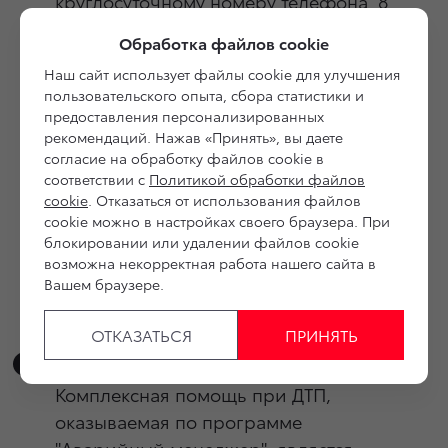
круглосуточному номеру телефона 8
033 333 66 00.
Обработка файлов cookie
Оператор уточнит детали
Наш сайт использует файлы cookie для улучшения
происшествия, проинформирует о
пользовательского опыта, сбора статистики и
порядке дальнейших действий,
предоставления персонализированных
поможет решить организационные
рекомендаций. Нажав «Принять», вы даете
согласие на обработку файлов cookie в
вопросы (включая эвакуацию
соответствии с
Политикой обработки файлов
автомобиля). Кроме того, при
cookie
. Отказаться от использования файлов
страховании КАСКО, мы поможем
cookie можно в настройках своего браузера. При
оформить все необходимые
блокировании или удалении файлов cookie
возможна некорректная работа нашего сайта в
документы по страховому случаю и
Вашем браузере.
скоординируем дальнейшие
действия со страховой компанией
ОТКАЗАТЬСЯ
ПРИНЯТЬ
Сколько стоит данная услуга?
Комплексная помощь при ДТП,
оказываемая по программе
"Аварийный менеджер", является