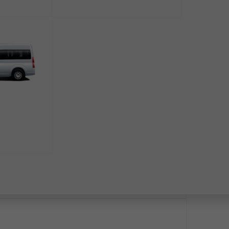
Представительский лаунж/Executive Lounge (Экзекьютив Лаунж)
Сравнить
1
Представительский лаунж/Executive Lounge (Экзекьютив Лаунж)
 Бензин 95
/ АКПП / 4x2