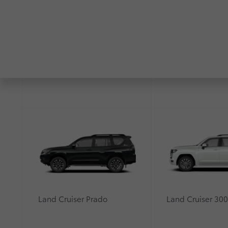
RAV4
Highlander
Land Cruiser Prado
Land Cruiser 30
* Экзекьютив Лаундж