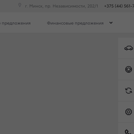
г. Минск, пр. Независимости, 202/1
+375 (44) 561-
 предложения
Финансовые предложения
Комплектации
HARD
Toyota C-HR
Представительский
лаунж/Executive Lounge
(Экзекьютив Лаунж)
*