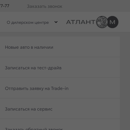
77-77
Заказать звонок
О дилерском центре
Получить консультацию по кредиту
Новые авто в наличии
Отправить заявку на Trade-in
Записаться на тест-драйв
Записаться на сервис
Отправить заявку на Trade-in
Заказать обратный звонок
Записаться на сервис
Заказать обратный звонок