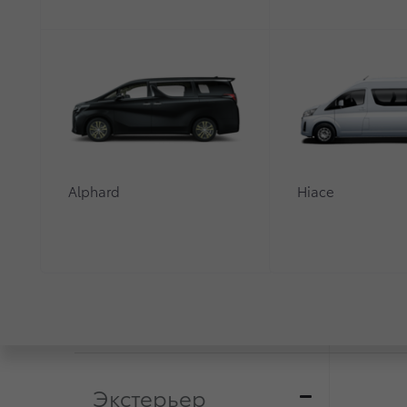
Alphard
Hiace
Характеристики
Оснащение
Выбрана 1
Alphard
комплектация
3,5 л. /
Экстерьер