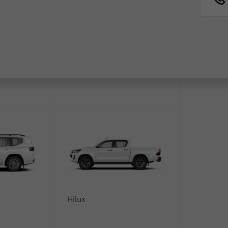
Fortuner
3.5 л
·
Бензин
·
Автомат
18-дюймовые легкосплавные диски, шины
235/50R18
Боковая светодиодная подсветка поворотов
Два люка: передний с механическим
приводом, задний с электроприводом
Задний верхний спойлер
Показать все опции (94)
0
Hilux