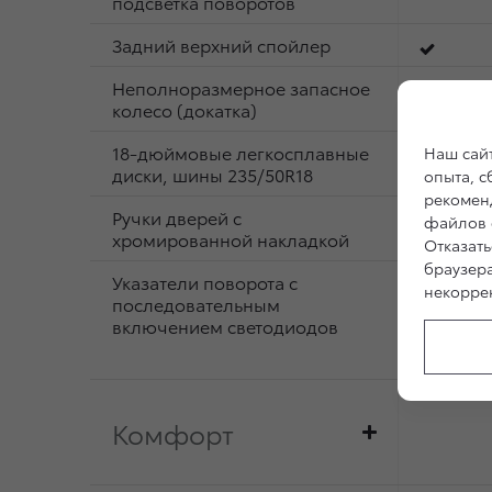
подсветка поворотов
Задний верхний спойлер
Неполноразмерное запасное
колесо (докатка)
18-дюймовые легкосплавные
Наш сайт
диски, шины 235/50R18
опыта, 
рекоменд
Ручки дверей с
файлов c
хромированной накладкой
Отказать
браузер
Указатели поворота с
некоррек
последовательным
включением светодиодов
Комфорт