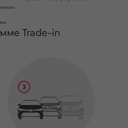
никами
вы.
мме Trade-in