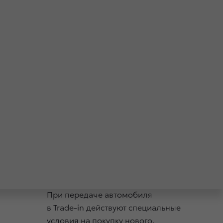
Специальные
предложения
При передаче автомобиля
в Trade-in действуют специальные
условия на покупку нового.