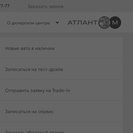
77-77
Заказать звонок
О дилерском центре
Получить консультацию по кредиту
Новые авто в наличии
Отправить заявку на Trade-in
Записаться на тест-драйв
Записаться на сервис
Отправить заявку на Trade-in
Заказать обратный звонок
Записаться на сервис
Заказать обратный звонок