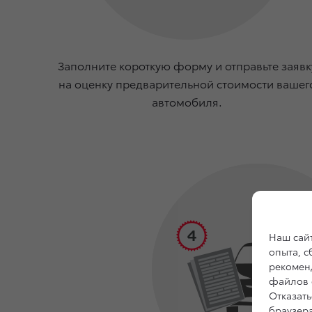
Заполните короткую форму и отправьте заявк
на оценку предварительной стоимости вашег
автомобиля.
Наш сайт
опыта, 
рекоменд
файлов c
Отказать
браузер