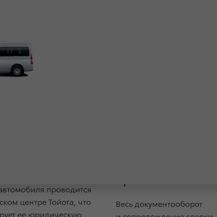
Основные преимущества
антии
Комфорт
зопасность
и экономия
времени
автомобиля проводится
ском центре Тойота, что
Весь документооборот
рует ее юридическую
и сопровождение сделки