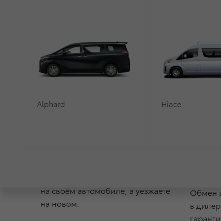
Alphard
Hiace
Удобство
Гар
и бе
Приезжаете в дилерский центр
на своём автомобиле, а уезжаете
Обмен 
на новом.
в дилер
гаранти