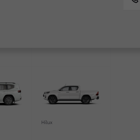
Fortuner
ь обменять ваш текущий автомобиль на новую Toyota в 
Trade-in — ваш идеальный 
вой автомобиль любой марки и уже готовы к покупке но
 продажи своего автомобиля, и у вас нет времени зани
0
Hilux
омобиль на новый прямо сейчас, не дожидаясь полного 