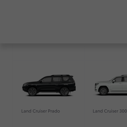
RAV4
Highlander
Программа Trade-in — это возможност
Покупка в 
Вы хотите быстро и комфортно продать с
Вы понимаете все риски самостоятельной
Land Cruiser Prado
Land Cruiser 30
Вы хотите поменять свой кредитный авт