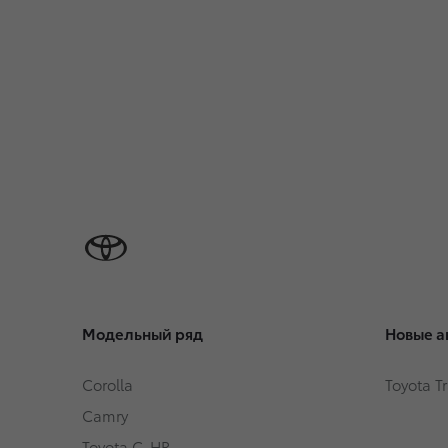
Модельный ряд
Новые а
Corolla
Toyota T
Camry
Toyota C-HR