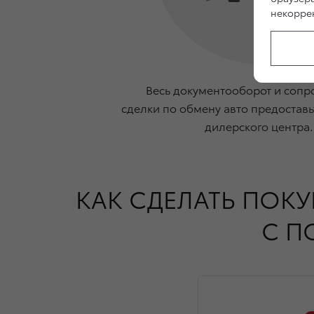
некоррек
Весь документооборот и соп
сделки по обмену авто предоставь
дилерского центра.
КАК СДЕЛАТЬ ПОК
С П