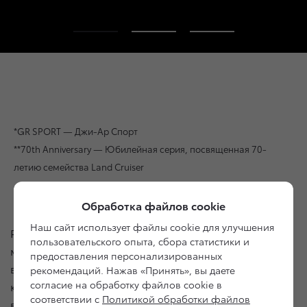
*GR SPORT — Джи-Ар Спорт
**70th Anniversary — Юбилейная серия, посвященная 70-
летию семейства Land Cruiser
Зимний комфорт
Обработка файлов cookie
Наш сайт использует файлы cookie для улучшения
Россия славится суровыми зимами. Поэтому
пользовательского опыта, сбора статистики и
мы предусмотрели всё, чтобы комфорт окружал
предоставления персонализированных
вас, пока за окном бушует снежная буря. Зимний
рекомендаций. Нажав «Принять», вы даете
4
согласие на обработку файлов cookie в
комфорт
не позволит морозам вносить правки
соответствии с
Политикой обработки файлов
в ваши планы на день.