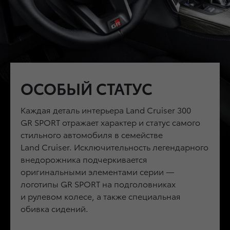
ПРЕМИАЛЬНЫЙ
ОСОБЫЙ СТАТУС
ПРОДВИНУТЫЕ
ИНТЕРЬЕР
ТЕХНОЛОГИИ
Каждая деталь интерьера
Land Cruiser 300
GR SPORT
Безупречный комфорт абсолютно нового
отражает характер и статус самого
Дисплей 7'' на панели приборов,
стильного автомобиля в семействе
Land Cruiser 300
достигается благодаря
проекционный дисплей на лобовое стекло
Land Cruiser
четырехзонному климат-контролю, который
. Исключительность легендарного
10'', мультимедийная система нового
внедорожника подчеркивается
позволяет создать отдельный микроклимат
поколения с экраном 12,3'' и поддержкой
оригинальными элементами серии —
для каждого пассажира, ионизатору воздуха
Apple Carplay© и Android Auto© позволяют
логотипы
nanoe, который очищает и обеззараживает
GR SPORT
на подголовниках
использовать все функции автомобиля
и рулевом колесе, а также специальная
воздух в салоне, материалам премиального
с комфортом и не отвлекаясь от вождения.
обивка сидений.
качества и кожаной обивке сидений.