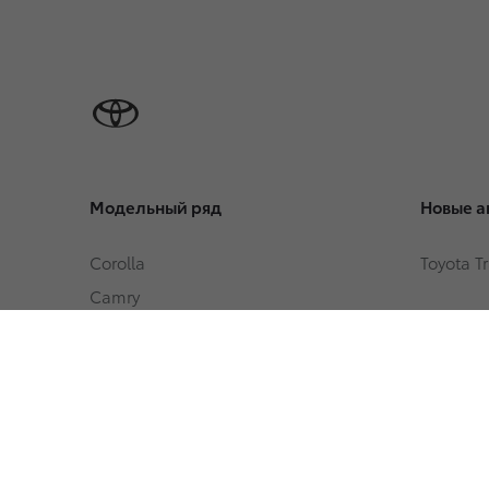
Модельный ряд
Новые а
Corolla
Toyota T
Camry
Toyota C-HR
Автомоб
RAV4
Toyota T
Highlander
Fortuner
Land Cruiser Prado