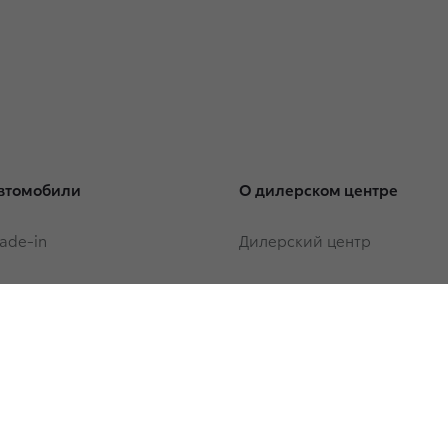
втомобили
О дилерском центре
rade-in
Дилерский центр
или с пробегом
Владельцам
rade-in
Сервисные кампании
Обзор раздела
Услуги сервиса