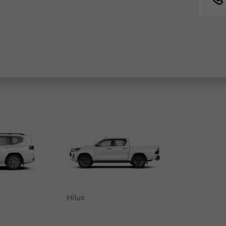
Fortuner
0
Hilux