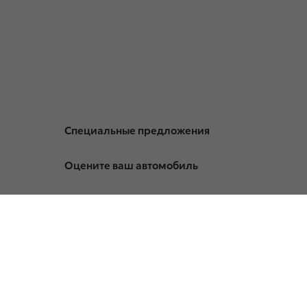
Специальные предложения
Оцените ваш автомобиль
Записаться на сервис
Служба клиентской поддержки
Политика в отношении обработки
персональных данных