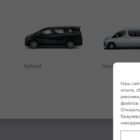
Alphard
Hiace
Наш сайт
опыта, 
рекоменд
файлов c
Отказать
браузер
некоррек