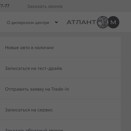
77-77
Заказать звонок
О дилерском центре
Получить консультацию по кредиту
Новые авто в наличии
Отправить заявку на Trade-in
Записаться на тест-драйв
Записаться на сервис
Отправить заявку на Trade-in
Заказать обратный звонок
Записаться на сервис
Заказать обратный звонок