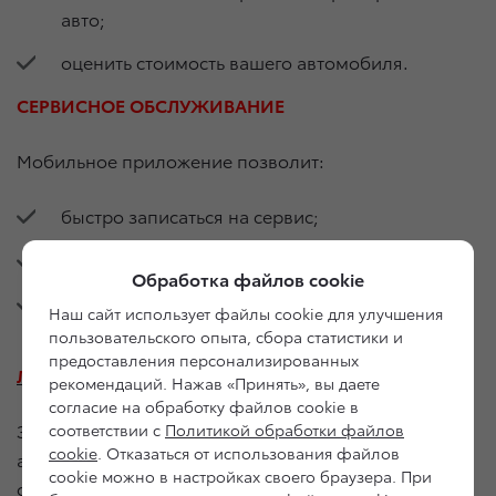
авто;
оценить стоимость вашего автомобиля.
СЕРВИСНОЕ ОБСЛУЖИВАНИЕ
Мобильное приложение позволит:
быстро записаться на сервис;
оставить заявку на запчасти;
Обработка файлов cookie
посмотреть табло выдачи вашего авто
Наш сайт использует файлы cookie для улучшения
в режиме реального времени.
пользовательского опыта, сбора статистики и
предоставления персонализированных
ЛИЧНЫЙ КАБИНЕТ КЛИЕНТА
рекомендаций. Нажав «Принять», вы даете
согласие на обработку файлов cookie в
Здесь вы можете увидеть информацию о вашем
соответствии с
Политикой обработки файлов
cookie
. Отказаться от использования файлов
автомобиле, включая полную историю
cookie можно в настройках своего браузера. При
обслуживания (ТО и ремонт) и архив проданных