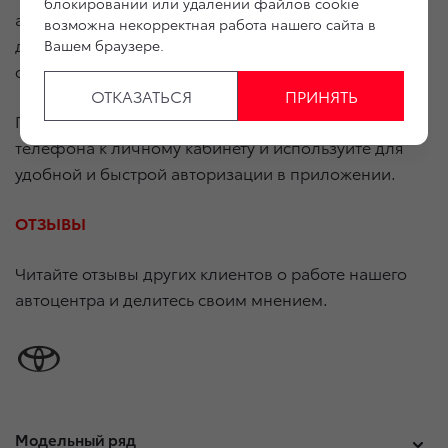
блокировании или удалении файлов cookie
автомобилей. Также в личном кабинете отражены
возможна некорректная работа нашего сайта в
данные о накоплении бонусных баллов и текущий
Вашем браузере.
счет клиента.
ОТКАЗАТЬСЯ
ПРИНЯТЬ
Привяжите социальные сети, эл. почту или номер
телефона к личному кабинету и используйте для
удобной и быстрой авторизации в приложении.
ОТЗЫВЫ
Читайте отзывы других клиентов о работе нашего
автоцентра и делитесь своим мнением.
Модельный ряд