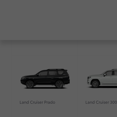
Сравнить
С
RAV4
Highlander
Характеристики
Оснащение
Выбрано 4
Стиль
комплектации
2,0 л. /
4x4
Объем двигателя, л
2
Количество лошадиных сил
149
Привод
Подклю
Land Cruiser Prado
Land Cruiser 30
Трансмиссия
Вариато
Расход топлива - город, л/100
8