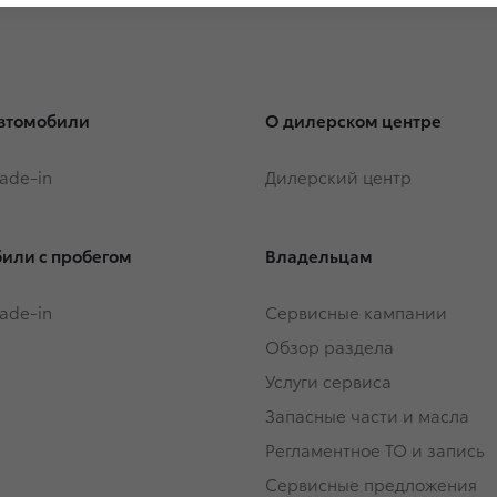
втомобили
О дилерском центре
rade-in
Дилерский центр
или с пробегом
Владельцам
rade-in
Сервисные кампании
Обзор раздела
Услуги сервиса
Запасные части и масла
Регламентное ТО и запись
Сервисные предложения