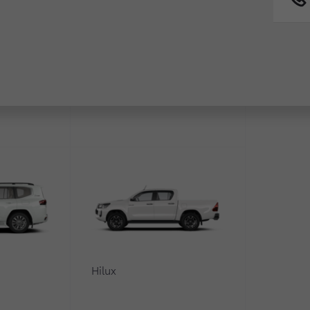
равнить
Сравнить
Сравни
Fortuner
1
/Style (Стайл)
Стиль
 Бензин 91
/ Вариатор
Бесступенчатый
/
2,5 л. /
2.5
199
чаемый полный
Подклю
0
Hilux
р
Гидром
9.2