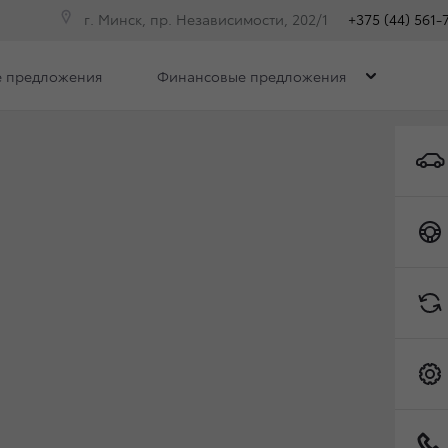
г. Минск, пр. Независимости, 202/1
+375 (44) 561-
 предложения
Финансовые предложения
ОМПЛЕКТАЦИИ И ЦЕНЫ RA
Коробка передач
Привод
Toyota C-HR
иж
Комфорт
Престиж плю