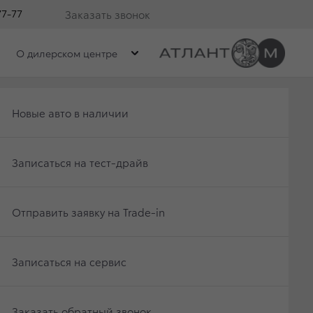
77-77
Заказать звонок
О дилерском центре
V4
Получить консультацию по кредиту
Новые авто в наличии
Отправить заявку на Trade-in
Записаться на тест-драйв
В наличии
Записаться на сервис
Отправить заявку на Trade-in
Заказать обратный звонок
Записаться на сервис
с
Стандарт
Заказать обратный звонок