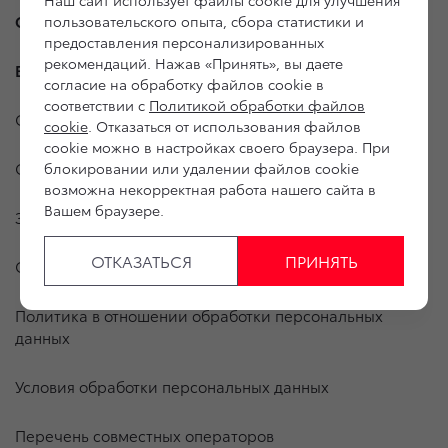
Наш сайт использует файлы cookie для улучшения
О дилерском центре
пользовательского опыта, сбора статистики и
предоставления персонализированных
рекомендаций. Нажав «Принять», вы даете
Владельцам
согласие на обработку файлов cookie в
соответствии с
Политикой обработки файлов
Специальные предложения
cookie
. Отказаться от использования файлов
cookie можно в настройках своего браузера. При
Оцените ваш автомобиль
блокировании или удалении файлов cookie
возможна некорректная работа нашего сайта в
Вашем браузере.
Записаться на сервис
ОТКАЗАТЬСЯ
ПРИНЯТЬ
Служба клиентской поддержки
Политика в отношении обработки персональных
данных
Условия обработки персональных данных
Перечень совместных операторов