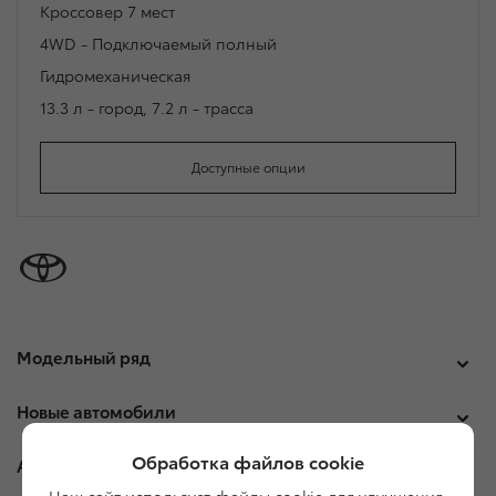
Кроссовер
7 мест
4WD - Подключаемый полный
Гидромеханическая
13.3 л - город
,
7.2 л - трасса
Доступные опции
Модельный ряд
Новые автомобили
Обработка файлов cookie
Автомобили с пробегом