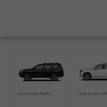
1951−1955. Рождение легенды
1955−1960. Гражданский автомобиль
1960−1984. Время «сороковой»
RAV4
Highlander
1967−1979. Первый универсал
1980−1989. Новые возможности
1984. По-прежнему внедорожник
1990−1997. От аскетизма к престижу
1998−2007. Первый из лучших
2008−2020. Внедорожник с комфортом пр
Toyota Land Cruiser 300. История нового
Land Cruiser Prado
Land Cruiser 30