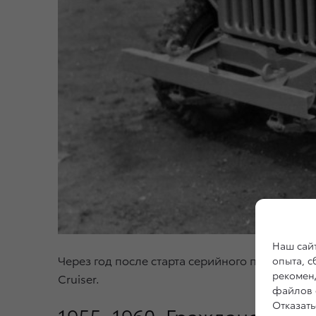
Наш сайт
Через год после старта серийного производс
опыта, 
рекоменд
Cruiser.
файлов c
Отказать
1955−1960. Гражданский 