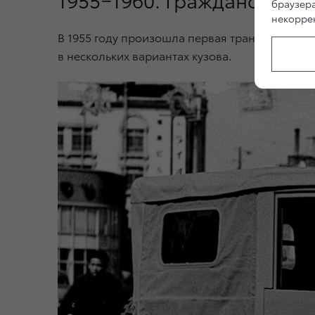
браузер
некоррек
В 1955 году произошла первая трансформация 
в нескольких вариантах кузова.