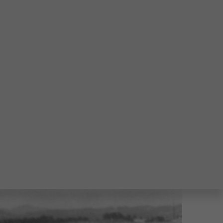
1 года. Автомобиль уже 70 лет задает высокую
каз на создание полноприводного
йского «американца» Willys Jeep.
ностью 85 л. с., работающим в паре с 3-
ества на бездорожье.