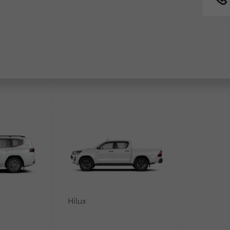
Fortuner
едставительского класса
 времени
0
Hilux