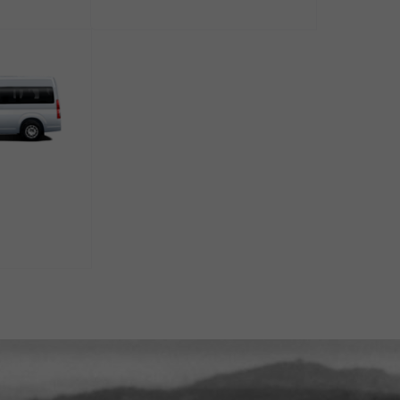
 выпускаемый компанией Toyota Motor Corporation с 195
ым новым поколением.
ruiser
нды
ейской войны. В 1950 году компания Toyota получила за
варе 1951 года был выпущен Toyota BJ — прототип арме
ащался шестицилиндровым движком объемом 3,4 л и мощ
стрировал впечатляющие для того времени ездовые кач