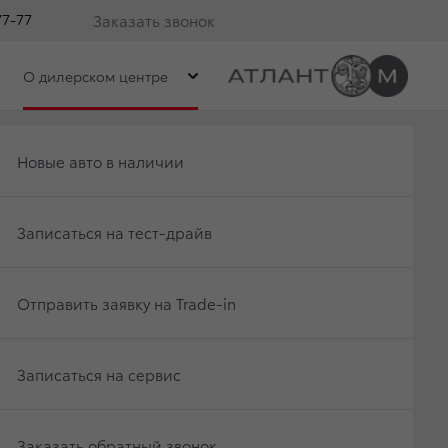
77-77
Заказать звонок
О дилерском центре
Получить консультацию по кредиту
Новые авто в наличии
Отправить заявку на Trade-in
Записаться на тест-драйв
НДЫ
Записаться на сервис
Отправить заявку на Trade-in
Заказать обратный звонок
Записаться на сервис
Заказать обратный звонок