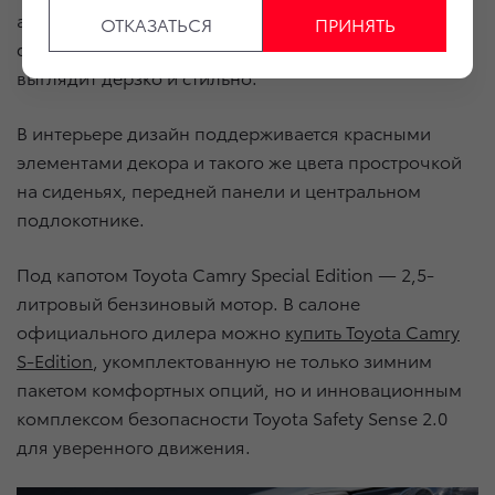
аэродинамический спойлер на крышке багажника,
ОТКАЗАТЬСЯ
ПРИНЯТЬ
фирменный логотип спецверсии — автомобиль
выглядит дерзко и стильно.
В интерьере дизайн поддерживается красными
элементами декора и такого же цвета прострочкой
на сиденьях, передней панели и центральном
подлокотнике.
Под капотом Toyota Camry Special Edition — 2,5-
литровый бензиновый мотор. В салоне
официального дилера можно
купить Toyota Camry
S-Edition
, укомплектованную не только зимним
пакетом комфортных опций, но и инновационным
комплексом безопасности Toyota Safety Sense 2.0
для уверенного движения.