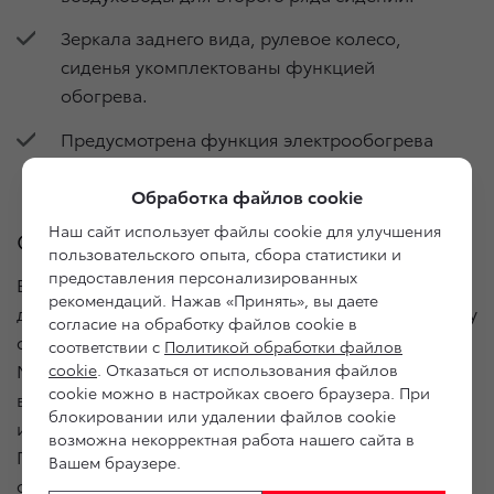
Зеркала заднего вида, рулевое колесо,
сиденья укомплектованы функцией
обогрева.
Предусмотрена функция электрообогрева
лобового стекла и форсунок
Обработка файлов cookie
стеклоомывателя.
Наш сайт использует файлы cookie для улучшения
Спецкомплектация S-Edition
пользовательского опыта, сбора статистики и
предоставления персонализированных
В феврале 2020 года в салоне официального
рекомендаций. Нажав «Принять», вы даете
дилера Toyota начали принимать заказы на поставку
согласие на обработку файлов cookie в
спецкомплектации Toyota Camry Special Edition.
соответствии с
Политикой обработки файлов
Модель отличается спортивным дизайном
cookie
. Отказаться от использования файлов
cookie можно в настройках своего браузера. При
в экстерьере и интерьере. В двухцветном
блокировании или удалении файлов cookie
исполнении предлагается кузов и колесные диски.
возможна некорректная работа нашего сайта в
Передняя и задняя светодиодная оптика,
Вашем браузере.
оригинальные красные вставки на бамперах,