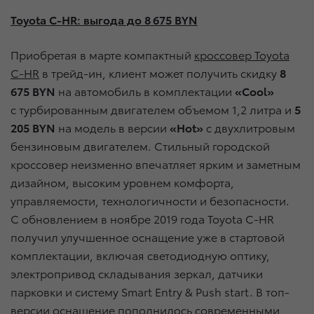
Toyota C-HR: выгода до 8 675 BYN
Приобретая в марте компактный
кроссовер Toyota
C-HR
в трейд-ин, клиент может получить скидку
8
675 BYN
на автомобиль в комплектации
«Cool»
с турбированным двигателем объемом 1,2 литра и
5
205 BYN
на модель в версии
«Hot»
с двухлитровым
бензиновым двигателем. Стильный городской
кроссовер неизменно впечатляет ярким и заметным
дизайном, высоким уровнем комфорта,
управляемости, технологичности и безопасности.
С обновлением в ноябре 2019 года Toyota C-HR
получил улучшенное оснащение уже в стартовой
комплектации, включая светодиодную оптику,
электропривод складывания зеркал, датчики
парковки и систему Smart Entry & Push start. В топ-
версии оснащение пополнилось современными