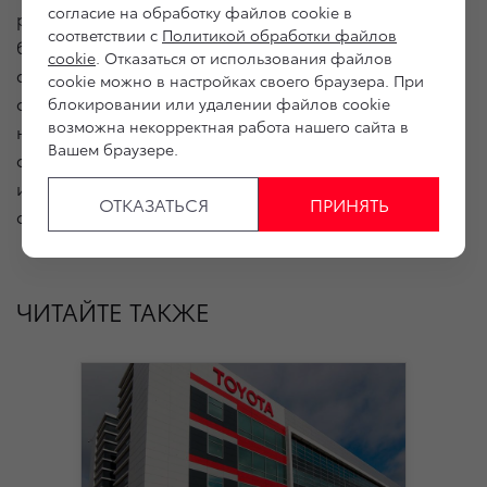
согласие на обработку файлов cookie в
регламента, в официальном дилерском центре
соответствии с
Политикой обработки файлов
бесплатно диагностируют и проводят
cookie
. Отказаться от использования файлов
соответствующие необходимые работы. Забота
cookie можно в настройках своего браузера. При
о безопасности и качестве своих продуктов
блокировании или удалении файлов cookie
возможна некорректная работа нашего сайта в
независимо от года выпуска является признаком
Вашем браузере.
ответственности компании TOYOTA
и заинтересованности в сохранении долгосрочных
ОТКАЗАТЬСЯ
ПРИНЯТЬ
отношений со своими клиентами.
ЧИТАЙТЕ ТАКЖЕ