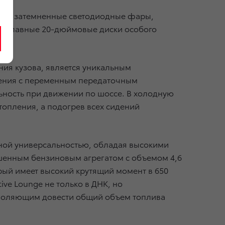
ющую затемненные светодиодные фары,
гкосплавные 20-дюймовые диски особого
ия кузова, является уникальным
ления с переменным передаточным
ьность при движении по шоссе. В холодную
топления, а подогрев всех сидений
нной универсальностью, обладая высокими
шенным бензиновым агрегатом с объемом 4,6
орый имеет высокий крутящий момент в 650
ive Lounge не только в ДНК, но
озволяющим довести общий объем топлива