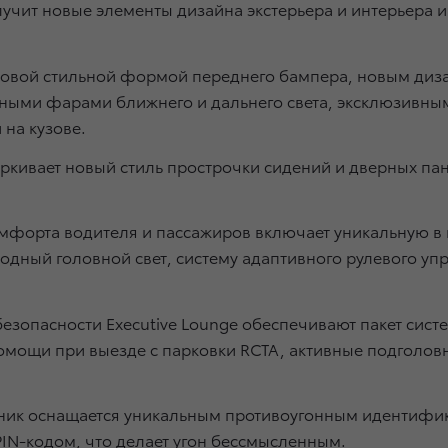
учит новые элементы дизайна экстерьера и интерьера 
 новой стильной формой переднего бампера, новым диз
нными фарами ближнего и дальнего света, эксклюзив
 на кузове.
ркивает новый стиль прострочки сидений и дверных пан
мфорта водителя и пассажиров включает уникальную в 
дный головной свет, систему адаптивного рулевого упр
зопасности Executive Lounge обеспечивают пакет систем
омощи при выезде с парковки RCTA, активные подголов
ик оснащается уникальным противоугонным идентифик
IN-кодом, что делает угон бессмысленным.