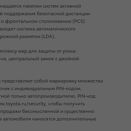
снащается пакетом систем активной
ией поддержания безопасной дистанции
т о фронтальном столкновении (PCS)
 входят система автоматического
рожной разметки (LDA).
плексу мер для защиты от угона:
ча, центральный замок с двойной
 представляет собой маркировку множества
очек с индивидуальным PIN-кодом,
стной только автопроизводителю. PIN-код
.toyota.ru/security, чтобы получить
епродажи бессмысленной и существенно
ва автомобиля наносятся дополнительные