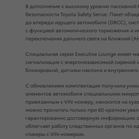
В дополнение к высокому уровню пассивной бе
безопасности Toyota Safety Sense. Пакет об
до впереди идущего автомобиля (DRCC), сис
с функцией автоматического торможения и ин
переключения дальнего света на ближний (A
Специальная серия Executive Lounge имеет м
сигнализация с энергонезависимой сиреной 
блокировкой, датчики наклона и внутреннег
С обновлением комплектация получила уника
элементов автомобиля специальными микрото
привязанным к VIN-номеру, наносятся на куз
можно прочитать только при 60-кратном увели
гарантированно достоверную информацию об
облегчает работу следственных органов по 
стикеры с VIN-номером.