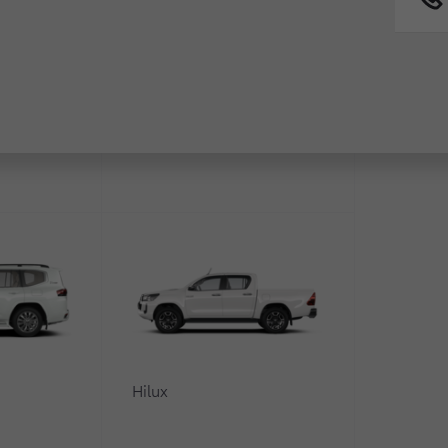
Fortuner
0
Hilux