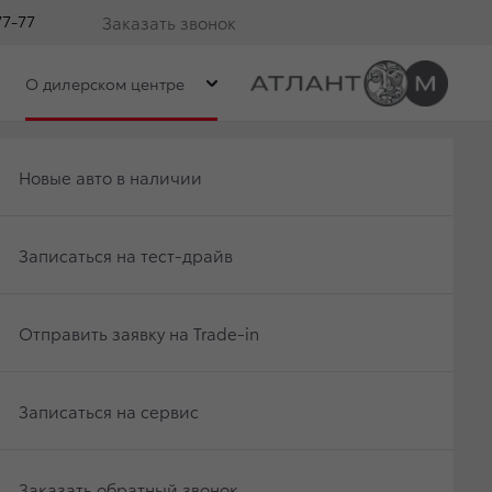
77-77
Заказать звонок
О дилерском центре
Получить консультацию по кредиту
Новые авто в наличии
Отправить заявку на Trade-in
Записаться на тест-драйв
UISER 200
Записаться на сервис
Отправить заявку на Trade-in
Заказать обратный звонок
Записаться на сервис
Заказать обратный звонок