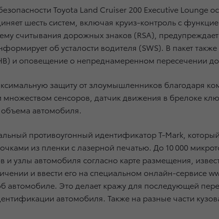
зопасности Toyota Land Cruiser 200 Executive Lounge о
ъединяет шесть систем, включая круиз-контроль с функц
тему считывания дорожных знаков (RSA), предупреждае
формирует об усталости водителя (SWS). В пакет также
HB) и оповещение о непреднамеренном пересечении до
аксимальную защиту от злоумышленников благодаря ком
и множеством сенсоров, датчик движения в брелоке клю
о объема автомобиля.
льный противоугонный идентификатор T-Mark, который
чками из пленки с лазерной печатью. До 10 000 микрот
ов и узлы автомобиля согласно карте размещения, изве
чении и ввести его на специальном онлайн-сервисе www
 автомобиле. Это делает кражу для последующей пер
идентификации автомобиля. Также на разные части кузо